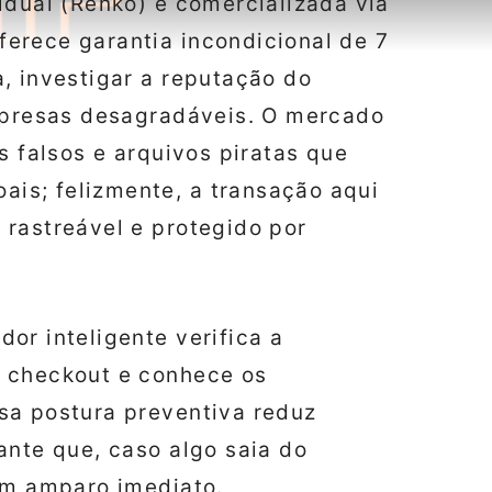
idual (Renko) é comercializada via
erece garantia incondicional de 7
, investigar a reputação do
urpresas desagradáveis. O mercado
s falsos e arquivos piratas que
is; felizmente, a transação aqui
 rastreável e protegido por
or inteligente verifica a
o checkout e conhece os
sa postura preventiva reduz
ante que, caso algo saia do
em amparo imediato.