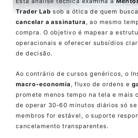
Esta análise técnica examina a
Mentor
Trader Lab
sob a ótica de quem busca
cancelar a assinatura
, ao mesmo temp
compra. O objetivo é mapear a estrutu
operacionais e oferecer subsídios cla
de decisão.
Ao contrário de cursos genéricos, o I
macro‑economia
, fluxo de ordens e
g
promete menos tempo na tela e mais 
de operar 30‑60 minutos diários só se
membros for estável, o suporte respo
cancelamento transparentes.