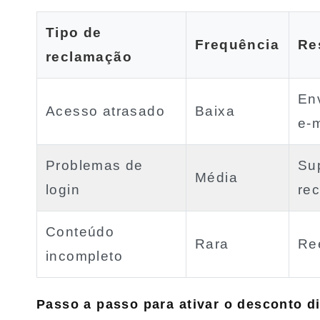
Tipo de
Frequência
Re
reclamação
Env
Acesso atrasado
Baixa
e‑m
Problemas de
Sup
Média
login
re
Conteúdo
Rara
Ree
incompleto
Passo a passo para ativar o desconto di