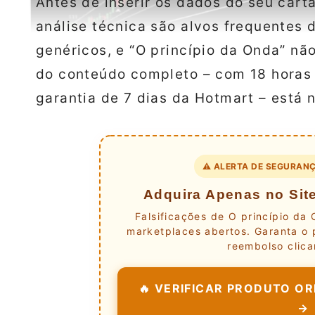
Antes de inserir os dados do seu cart
análise técnica são alvos frequentes 
genéricos, e “O princípio da Onda” nã
do conteúdo completo – com 18 horas d
garantia de 7 dias da Hotmart – está no
⚠️ ALERTA DE SEGURANÇ
Adquira Apenas no Site
Falsificações de O princípio da
marketplaces abertos. Garanta o 
reembolso clica
🔥 VERIFICAR PRODUTO ORI
→