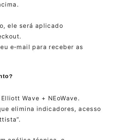
acima.
, ele será aplicado
eckout.
eu e‑mail para receber as
nto?
 Elliott Wave + NEoWave.
ue elimina indicadores, acesso
ttista”.