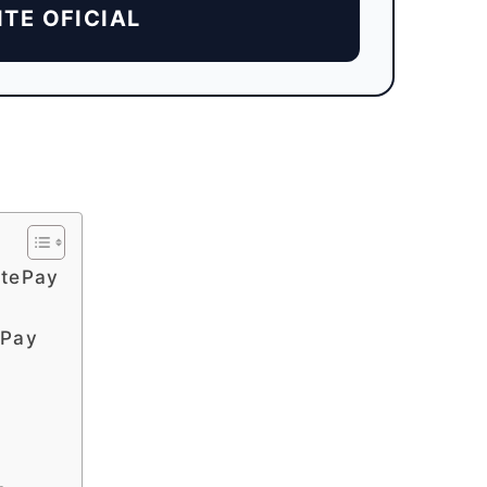
SITE OFICIAL
itePay
ePay