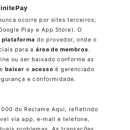
initePay
nunca ocorre por sites terceiros;
(Google Play e App Store). O
a
plataforma
do provedor, onde o
ciais para a
área de membros
.
line ou ser baixado conforme as
de
baixar
e
acesso
é gerenciado
segurança e conformidade.
1000 do Reclame Aqui, refletindo
el via app, e‑mail e telefone,
tuais problemas. As transações