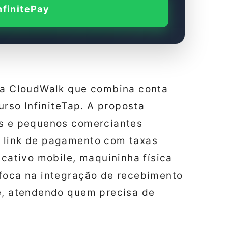
nfinitePay
 da CloudWalk que combina conta
urso InfiniteTap. A proposta
os e pequenos comerciantes
e link de pagamento com taxas
icativo mobile, maquininha física
 foca na integração de recebimento
de, atendendo quem precisa de
.