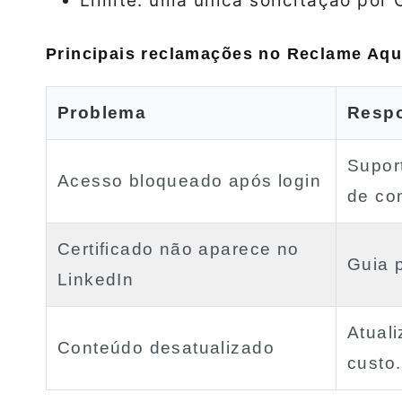
Limite: uma única solicitação por 
Principais reclamações no Reclame Aqu
Problema
Respo
Supor
Acesso bloqueado após login
de co
Certificado não aparece no
Guia 
LinkedIn
Atual
Conteúdo desatualizado
custo.