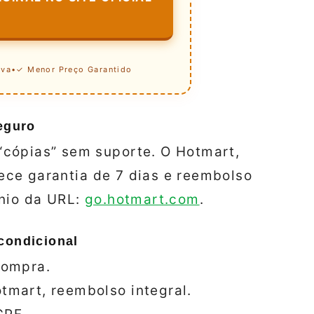
iva
•
✓ Menor Preço Garantido
eguro
“cópias” sem suporte. O Hotmart,
erece garantia de 7 dias e reembolso
ínio da URL:
go.hotmart.com
.
condicional
 compra.
otmart, reembolso integral.