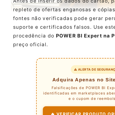
Antes de inserir os dados do cartão, 
repleto de ofertas enganosas e cópias
fontes não verificadas pode gerar per
suporte e certificados falsos. Use est
procedência do
POWER BI Expert na P
preço oficial.
⚠️ ALERTA DE SEGURANÇ
Adquira Apenas no Site
Falsificações de POWER BI Expe
identificadas em marketplaces aber
e o cupom de reembols
🔥 VERIFICAR PRODUTO ORI