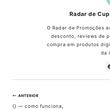
Radar de Cu
O Radar de Promoções a
desconto, reviews de 
compra em produtos digit
da 
Navegação
ANTERIOR
de
{} — como funciona,
Post