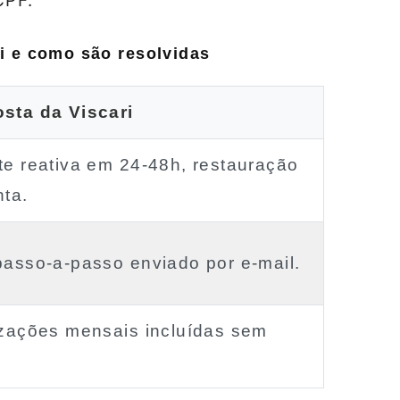
CPF.
i e como são resolvidas
sta da Viscari
te reativa em 24‑48h, restauração
nta.
passo‑a‑passo enviado por e‑mail.
izações mensais incluídas sem