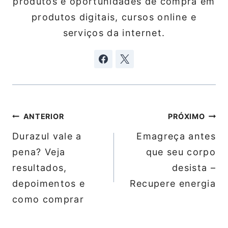
produtos e oportunidades de compra em
produtos digitais, cursos online e
serviços da internet.
Navegação
ANTERIOR
PRÓXIMO
de
Durazul vale a
Emagreça antes
Post
pena? Veja
que seu corpo
resultados,
desista –
depoimentos e
Recupere energia
como comprar