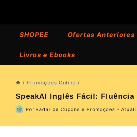
Pular
para
o
SHOPEE
Ofertas Anteriores
Conteúdo
Livros e Ebooks
/
Promoções Online
/
SpeakAI Inglês Fácil: Fluência
Por
Radar de Cupons e Promoções
Atual