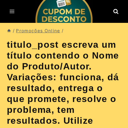
Pular
para
o
Conteúdo
/
Promoções Online
/
titulo_post escreva um
título contendo o Nome
do Produto/Autor.
Variações: funciona, dá
resultado, entrega o
que promete, resolve o
problema, tem
resultados. Utilize