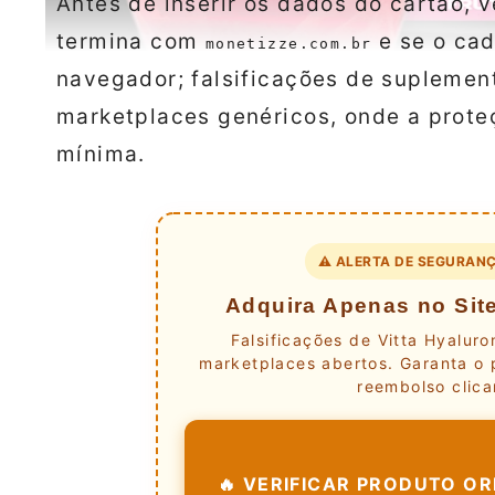
Antes de inserir os dados do cartão, 
termina com
e se o ca
monetizze.com.br
navegador; falsificações de suplemen
marketplaces genéricos, onde a prot
mínima.
⚠️ ALERTA DE SEGURANÇ
Adquira Apenas no Site
Falsificações de Vitta Hyaluro
marketplaces abertos. Garanta o 
reembolso clica
🔥 VERIFICAR PRODUTO ORI