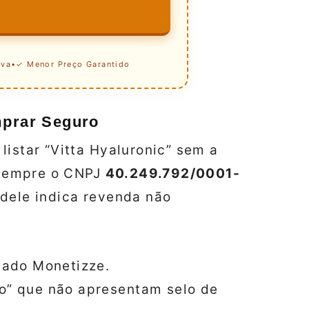
iva
•
✓ Menor Preço Garantido
mprar Seguro
listar “Vitta Hyaluronic” sem a
e sempre o CNPJ
40.249.792/0001-
dele indica revenda não
liado Monetizze.
to” que não apresentam selo de