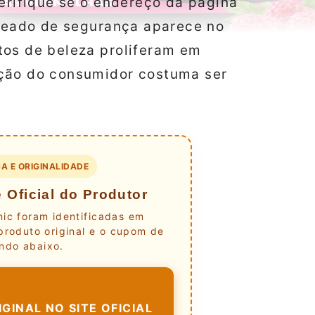
verifique se o endereço da página
deado de segurança aparece no
tos de beleza proliferam em
eção do consumidor costuma ser
A E ORIGINALIDADE
 Oficial do Produtor
nic foram identificadas em
produto original e o cupom de
ndo abaixo.
GINAL NO SITE OFICIAL