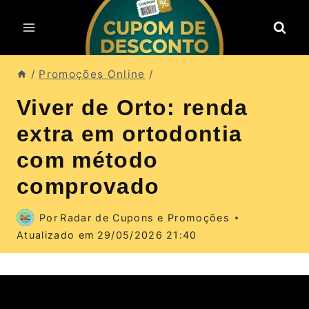
Pular
para
o
Conteúdo
/
Promoções Online
/
Viver de Orto: renda
extra em ortodontia
com método
comprovado
Por
Radar de Cupons e Promoções
Atualizado em
29/05/2026 21:40