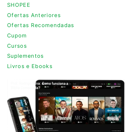
SHOPEE
Ofertas Anteriores
Ofertas Recomendadas
Cupom
Cursos
Suplementos
Livros e Ebooks