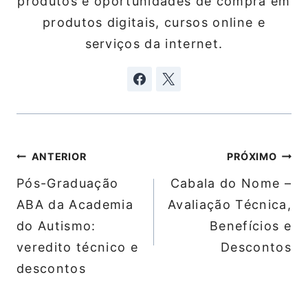
produtos e oportunidades de compra em
produtos digitais, cursos online e
serviços da internet.
Navegação
ANTERIOR
PRÓXIMO
de
Pós-Graduação
Cabala do Nome –
Post
ABA da Academia
Avaliação Técnica,
do Autismo:
Benefícios e
veredito técnico e
Descontos
descontos