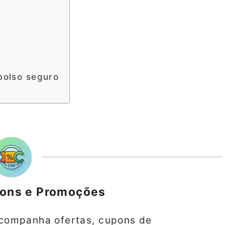
bolso seguro
s
pons e Promoções
companha ofertas, cupons de