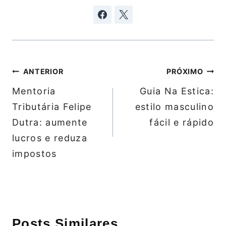
Navegação
ANTERIOR
PRÓXIMO
de
Mentoria
Guia Na Estica:
Post
Tributária Felipe
estilo masculino
Dutra: aumente
fácil e rápido
lucros e reduza
impostos
Posts Similares