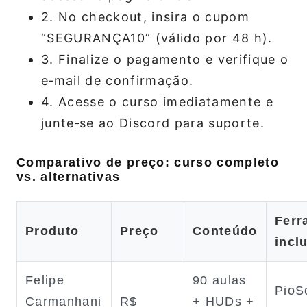
2. No checkout, insira o cupom
“SEGURANÇA10” (válido por 48 h).
3. Finalize o pagamento e verifique o
e‑mail de confirmação.
4. Acesse o curso imediatamente e
junte‑se ao Discord para suporte.
Comparativo de preço: curso completo
vs. alternativas
Ferr
Produto
Preço
Conteúdo
incl
Felipe
90 aulas
PioS
Carmanhani
R$
+ HUDs +