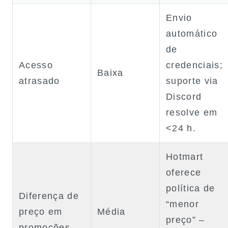
Envio
automático
de
Acesso
credenciais;
Baixa
atrasado
suporte via
Discord
resolve em
<24 h.
Hotmart
oferece
política de
Diferença de
“menor
preço em
Média
preço” –
promoções