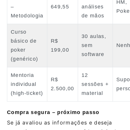
HM,
–
649,55
análises
Poke
Metodologia
de mãos
Curso
30 aulas,
básico de
R$
sem
Nen
poker
199,00
software
(genérico)
Mentoria
12
R$
Supo
individual
sessões +
2.500,00
pers
(high‑ticket)
material
Compra segura – próximo passo
Se já avaliou as informações e deseja