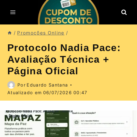
Pular
para
o
Conteúdo
/
Promoções Online
/
Protocolo Nadia Pace:
Avaliação Técnica +
Página Oficial
Por
Eduardo Santana
Atualizado em
06/07/2026 00:47