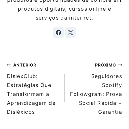
produtos digitais, cursos online e
serviços da internet.
Navegação
ANTERIOR
PRÓXIMO
de
DislexClub:
Seguidores
Post
Estratégias Que
Spotify
Transformam a
Followgram: Prova
Aprendizagem de
Social Rápida +
Disléxicos
Garantia