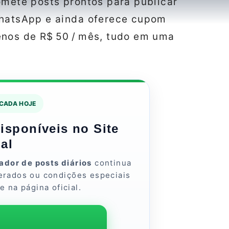
omete posts prontos para publicar
WhatsApp e ainda oferece cupom
enos de R$ 50 / mês, tudo em uma
ICADA HOJE
sponíveis no Site
ial
ador de posts diários
continua
erados ou condições especiais
 na página oficial.