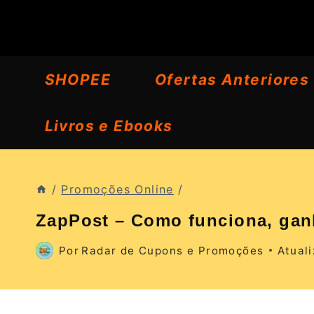
Pular
para
o
SHOPEE
Ofertas Anteriores
Conteúdo
Livros e Ebooks
/
Promoções Online
/
ZapPost – Como funciona, ganh
Por
Radar de Cupons e Promoções
Atual